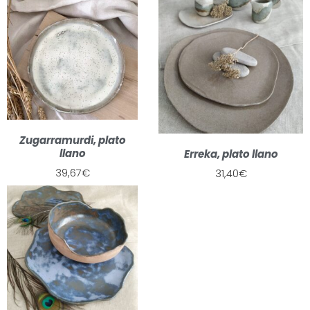
Zugarramurdi, plato
llano
Erreka, plato llano
39,67
€
31,40
€