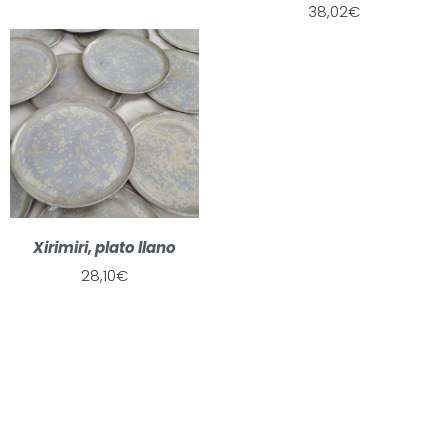
38,02
€
Xirimiri, plato llano
28,10
€