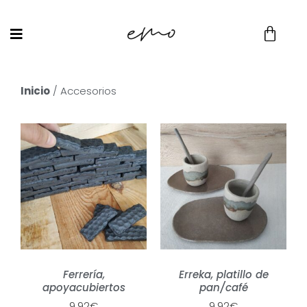
Inicio
/ Accesorios
Ferrería,
Erreka, platillo de
apoyacubiertos
pan/café
9,92
€
9,92
€